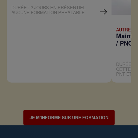
DURÉE : 2 JOURS EN PRÉSENTIEL
AUCUNE FORMATION PRÉALABLE
AUTRES 
Mainti
/ PNC
DURÉE : 
CETTE F
PNT ET A
JE M'INFORME SUR UNE FORMATION