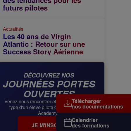
des tendances pour les
futurs pilotes
Actualités
Les 40 ans de Virgin
Atlantic : Retour sur une
Success Story Aérienne
DÉCOUVREZ NOS
JOURNÉES PORTES
OUVERTES
Télécharger
Venez nous rencontrer et vivre une journée
nos documentations
type d'un élève pilote de chez Mermoz
Academy !
Calendrier
JE M'INSCRIS
des formations