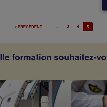
« PRÉCÉDENT
1
…
3
4
5
lle formation souhaitez-vo