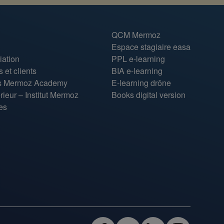
QCM Mermoz
Espace stagiaire easa
iation
PPL e-learning
 et clients
BIA e-learning
ns Mermoz Academy
E-learning drône
ieur – Institut Mermoz
Books digital version
es