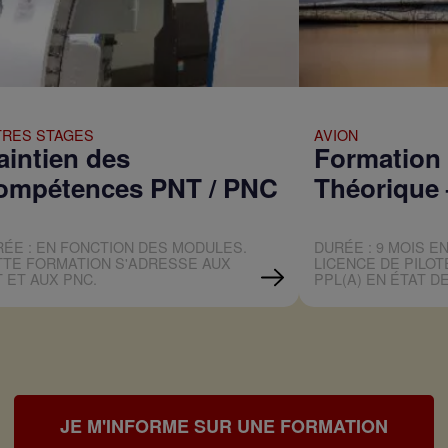
TRES STAGES
AVION
aintien des
Formation
ompétences PNT / PNC
Théorique 
ÉE : EN FONCTION DES MODULES.
DURÉE : 9 MOIS E
TTE FORMATION S'ADRESSE AUX
LICENCE DE PILOT
 ET AUX PNC.
PPL(A) EN ÉTAT DE
JE M'INFORME SUR UNE FORMATION