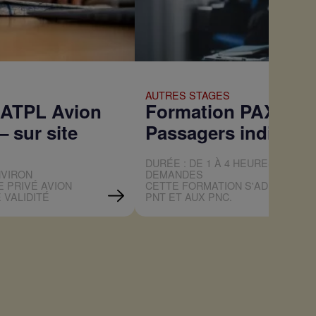
AUTRES STAGES
 ATPL Avion
Formation PAXI –
– sur site
Passagers indiscipl
DURÉE : DE 1 À 4 HEURES SUIVAN
NVIRON
DEMANDES
E PRIVÉ AVION
CETTE FORMATION S'ADRESSE A
 VALIDITÉ
PNT ET AUX PNC.