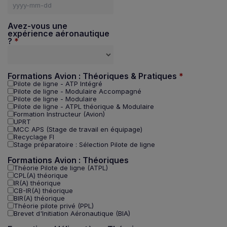
Avez-vous une
expérience aéronautique
?
Formations Avion : Théoriques & Pratiques
Pilote de ligne - ATP Intégré
Pilote de ligne - Modulaire Accompagné
Pilote de ligne - Modulaire
Pilote de ligne - ATPL théorique & Modulaire
Formation Instructeur (Avion)
UPRT
MCC APS (Stage de travail en équipage)
Recyclage FI
Stage préparatoire : Sélection Pilote de ligne
Formations Avion : Théoriques
Théorie Pilote de ligne (ATPL)
CPL(A) théorique
IR(A) théorique
CB-IR(A) théorique
BIR(A) théorique
Théorie pilote privé (PPL)
Brevet d'Initiation Aéronautique (BIA)