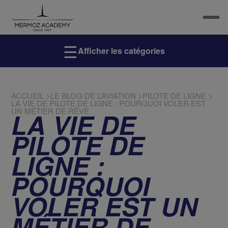
☰
Afficher les catégories
ACCUEIL
>
LE BLOG DE L’AVIATION
>
PILOTE DE LIGNE
>
LA VIE DE PILOTE DE LIGNE : POURQUOI VOLER EST
UN MÉTIER DE RÊVE
LA VIE DE
PILOTE DE
LIGNE :
POURQUOI
VOLER EST UN
MÉTIER DE