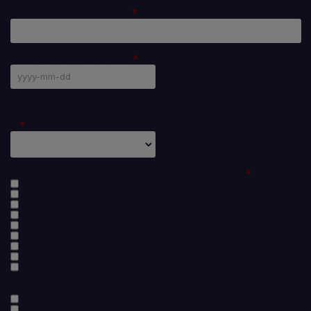
Numéro de téléphone
Date de rentrée visée
Avez-vous une
expérience aéronautique
?
Formations Avion : Théoriques & Pratiques
Pilote de ligne - ATP Intégré
Pilote de ligne - Modulaire Accompagné
Pilote de ligne - Modulaire
Pilote de ligne - ATPL théorique & Modulaire
Formation Instructeur (Avion)
UPRT
MCC APS (Stage de travail en équipage)
Recyclage FI
Stage préparatoire : Sélection Pilote de ligne
Formations Avion : Théoriques
Théorie Pilote de ligne (ATPL)
CPL(A) théorique