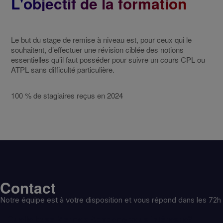
L'objectif de la formation
Dates à définir sur 2025
Le but du stage de remise à niveau est, pour ceux qui le
souhaitent, d’effectuer une révision ciblée des notions
essentielles qu’il faut posséder pour suivre un cours CPL ou
ATPL sans difficulté particulière.
100 % de stagiaires reçus en 2024
Contact
Notre équipe est à votre disposition et vous répond dans les 72h
Quelle base Mermoz Academy vous intéresse?