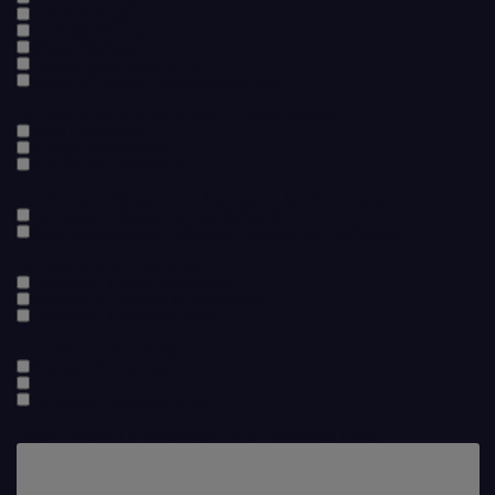
IR(A) théorique
CB-IR(A) théorique
BIR(A) théorique
Théorie pilote privé (PPL)
Brevet d'Initiation Aéronautique (BIA)
Formations Hélicoptère : Théoriques
CPL(H) théorique
ATPL(H) IR théorique
ATPL(H) VFR théorique
Formation Personnel Navigant Commercial
Formation : Hôtesse de l'air/Steward
Stage préparatoire : Sélection Hôtesse de l'air/Steward
Formation Corporate
Formation : Flights Dispatcher
Système de Gestion de la Sécurité
Formation : Formateur CRM
Autres Formations
Anglais aéronautique
TOEIC
Formation théorique drone
Avez-vous un message pour nos équipes?