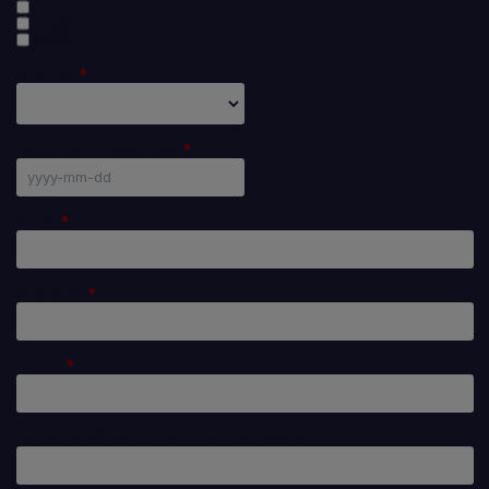
Tours
Rungis
Nîmes
Civilité
Date de naissance
Nom
Prénom
Email
De quel département venez vous?