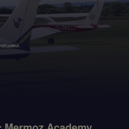
nstructeur.
vec Mermoz Academy