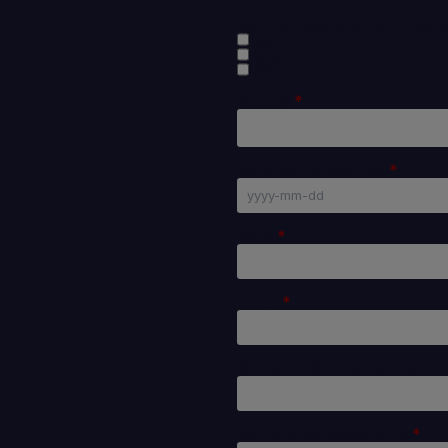
Quelle base Mermoz Acad
Tours
Rungis
Nîmes
Civilité
Date de naissance
Nom
Email
De quel département vene
Numéro de téléphone