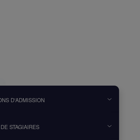
ONS D'ADMISSION
ulaire d’une qualification FI
DE STAGIAIRES
 : en cas de qualification périmée
ement), merci de nous contacter AU