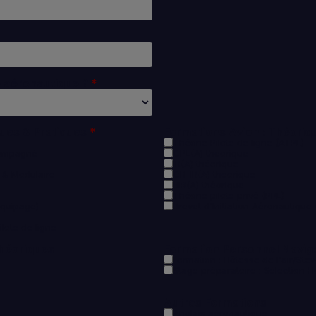
 aéronautique ?
ques & Pratiques
Formations Avion : Théoriq
Théorie Pilote de ligne (ATPL)
ccompagné
CPL(A) théorique
IR(A) théorique
e & Modulaire
CB-IR(A) théorique
BIR(A) théorique
Théorie pilote privé (PPL)
équipage)
Brevet d'Initiation Aéronautique 
ilote de ligne
Théoriques
Formation Personnel Navi
Formation : Hôtesse de l'air/Ste
Stage préparatoire : Sélection H
Autres Formations
Anglais aéronautique