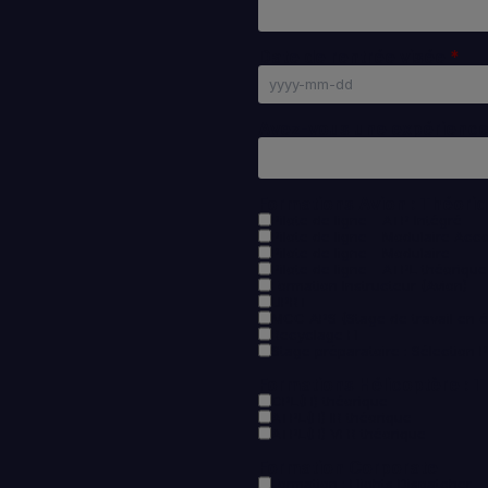
Date de rentrée visée
Avez-vous une expérience
Formations Avion : Théori
Pilote de ligne - ATP Intégré
Pilote de ligne - Modulaire A
Pilote de ligne - Modulaire
Pilote de ligne - ATPL théoriqu
Formation Instructeur (Avion)
UPRT
MCC APS (Stage de travail en 
Recyclage FI
Stage préparatoire : Sélection P
Formations Hélicoptère : 
CPL(H) théorique
ATPL(H) IR théorique
ATPL(H) VFR théorique
Formation Corporate
Formation : Flights Dispatcher