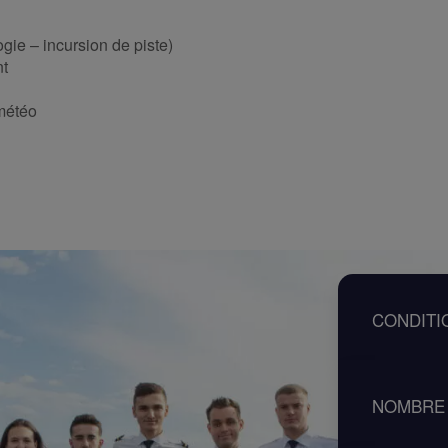
gie – incursion de piste)
nt
 météo
CONDITI
Être tit
NOMBRE 
ATTENTION
(renouvell