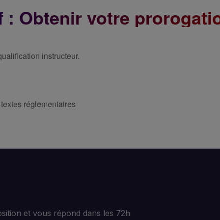
Du 20 au 2
f : Obtenir votre prorogati
Du 19 au 
Du 21 au 
ualification instructeur.
 textes réglementaires
osition et vous répond dans les 72h