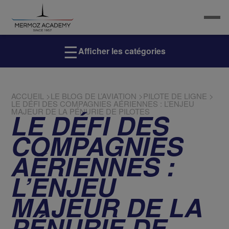
☰
Afficher les catégories
ACCUEIL
>
LE BLOG DE L’AVIATION
>
PILOTE DE LIGNE
>
LE DÉFI DES COMPAGNIES AÉRIENNES : L’ENJEU
MAJEUR DE LA PÉNURIE DE PILOTES
LE DÉFI DES
COMPAGNIES
AÉRIENNES :
L’ENJEU
MAJEUR DE LA
PÉNURIE DE