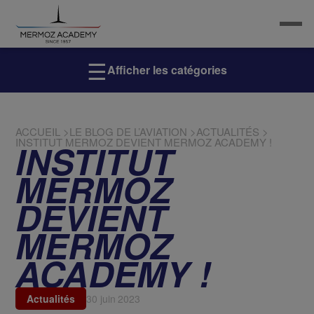
☰
Afficher les catégories
ACCUEIL
>
LE BLOG DE L’AVIATION
>
ACTUALITÉS
>
INSTITUT MERMOZ DEVIENT MERMOZ ACADEMY !
INSTITUT
MERMOZ
DEVIENT
MERMOZ
ACADEMY !
Actualités
30 juin 2023