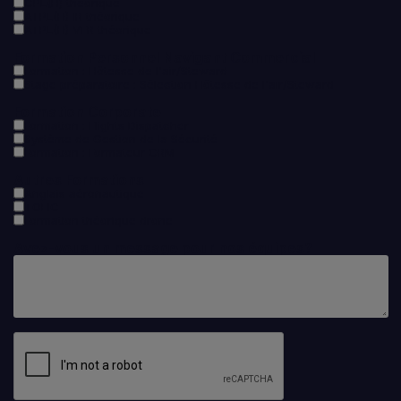
CPL(H) théorique
ATPL(H) IR théorique
ATPL(H) VFR théorique
Formation Personnel Navigant Commercial
Formation : Hôtesse de l'air/Steward
Stage préparatoire : Sélection Hôtesse de l'air/Steward
Formation Corporate
Formation : Flights Dispatcher
Système de Gestion de la Sécurité
Formation : Formateur CRM
Autres Formations
Anglais aéronautique
TOEIC
Formation théorique drone
Avez-vous un message pour nos équipes?