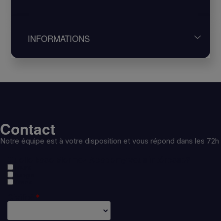
compagnie.
A convenance dans nos/vos locaux.
INFORMATIONS
Distanciel possible
Pour plus d’informations, nous contacter au
01.84.86.04.15
ou à
trainingcenter@mermoz-
academy.com
Contact
Notre équipe est à votre disposition et vous répond dans les 72h
Quelle base Mermoz Academy vous intéresse?
Tours
Rungis
Nîmes
Civilité