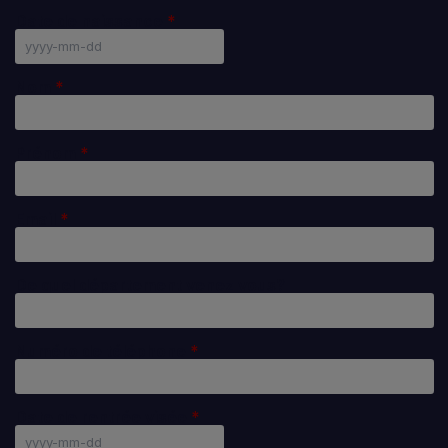
Date de naissance
Nom
Prénom
Email
De quel département venez vous?
Numéro de téléphone
Date de rentrée visée