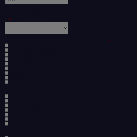
Avez-vous une
expérience aéronautique
?
Formations Avion : Théoriques & Pratiques
Pilote de ligne - ATP Intégré
Pilote de ligne - Modulaire Accompagné
Pilote de ligne - Modulaire
Pilote de ligne - ATPL théorique & Modulaire
Formation Instructeur (Avion)
UPRT
MCC APS (Stage de travail en équipage)
Recyclage FI
Stage préparatoire : Sélection Pilote de ligne
Formations Avion : Théoriques
Théorie Pilote de ligne (ATPL)
CPL(A) théorique
IR(A) théorique
CB-IR(A) théorique
BIR(A) théorique
Théorie pilote privé (PPL)
Brevet d'Initiation Aéronautique (BIA)
Formations Hélicoptère : Théoriques