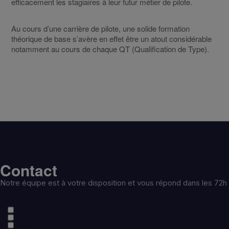
efficacement les stagiaires à leur futur métier de pilote.
partenaires de Mermoz Academy.
Dans ce cas Mermoz Academy travaille en
Au cours d’une carrière de pilote, une solide formation
partenariat avec les écoles du groupe SAF
théorique de base s’avère en effet être un atout considérable
Hélicoptère : Azur hélicoptère qui réalise la partie
notamment au cours de chaque QT (Qualification de Type).
pratique et SAF Training Academy qui effectue la
formation théorique en utilisant les ressources
pédagogiques fournies par Mermoz Academy.
Contact
Notre équipe est à votre disposition et vous répond dans les 72h
Quelle base Mermoz Academy vous intéresse?
Tours
Rungis
Nîmes