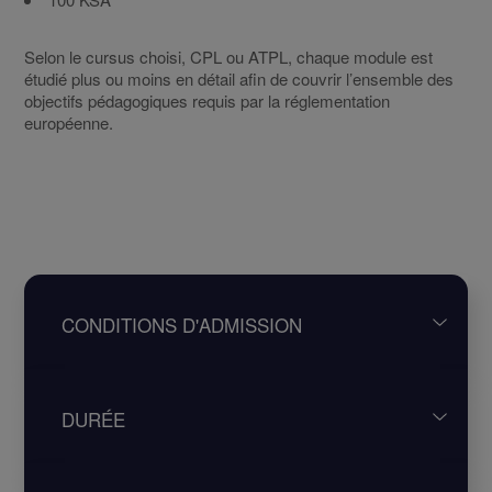
Selon le cursus choisi, CPL ou ATPL, chaque module est
étudié plus ou moins en détail afin de couvrir l’ensemble des
objectifs pédagogiques requis par la réglementation
européenne.
CONDITIONS D'ADMISSION
La sélection des candidats est réalisée sur dossier
DURÉE
et évaluation. Il faut :
Avoir l’aptitude médicale
« classe 1 »
Avoir réussi un test d’évaluation en