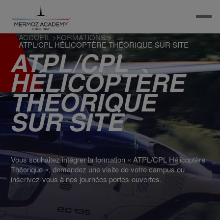
ACCUEIL
>
FORMATIONS
>
ATPL/CPL HÉLICOPTÈRE THÉORIQUE SUR SITE
ATPL/CPL
HÉLICOPTÈRE
THÉORIQUE
SUR SITE
Vous souhaitez intégrer la formation « ATPL/CPL Hélicoptère
Théorique », demandez une visite de votre campus ou
inscrivez-vous à nos journées portes-ouvertes.