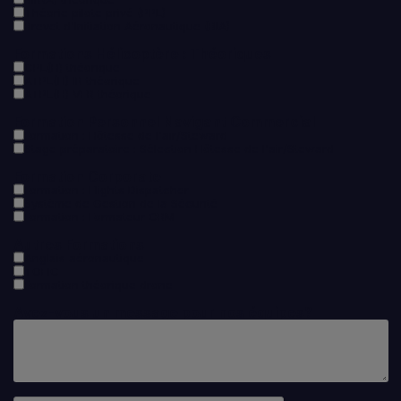
Théorie pilote privé (PPL)
Brevet d'Initiation Aéronautique (BIA)
Formations Hélicoptère : Théoriques
CPL(H) théorique
ATPL(H) IR théorique
ATPL(H) VFR théorique
Formation Personnel Navigant Commercial
Formation : Hôtesse de l'air/Steward
Stage préparatoire : Sélection Hôtesse de l'air/Steward
Formation Corporate
Formation : Flights Dispatcher
Système de Gestion de la Sécurité
Formation : Formateur CRM
Autres Formations
Anglais aéronautique
TOEIC
Formation théorique drone
Avez-vous un message pour nos équipes?