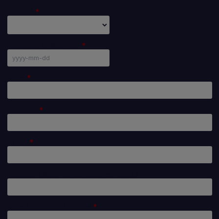
Civilité
Date de naissance
Nom
Prénom
Email
De quel département venez vous?
Numéro de téléphone