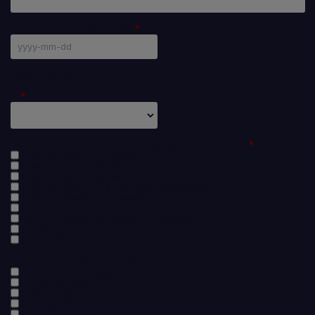
Date de rentrée visée
Avez-vous une
expérience aéronautique
?
Formations Avion : Théoriques & Pratiques
Pilote de ligne - ATP Intégré
Pilote de ligne - Modulaire Accompagné
Pilote de ligne - Modulaire
Pilote de ligne - ATPL théorique & Modulaire
Formation Instructeur (Avion)
UPRT
MCC APS (Stage de travail en équipage)
Recyclage FI
Stage préparatoire : Sélection Pilote de ligne
Formations Avion : Théoriques
Théorie Pilote de ligne (ATPL)
CPL(A) théorique
IR(A) théorique
CB-IR(A) théorique
BIR(A) théorique